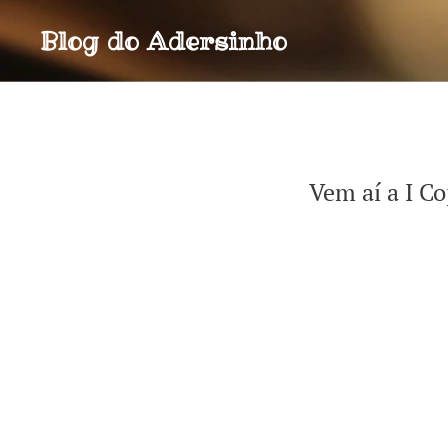
Blog do
Adersinho
Vem aí a I C