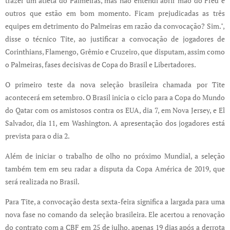
trazer um atleta do Palmeiras, mas não entendi abrir mão do Fred e
outros que estão em bom momento. Ficam prejudicadas as três
equipes em detrimento do Palmeiras em razão da convocação? Sim.",
disse o técnico Tite, ao justificar a convocação de jogadores de
Corinthians, Flamengo, Grêmio e Cruzeiro, que disputam, assim como
o Palmeiras, fases decisivas de Copa do Brasil e Libertadores.
O primeiro teste da nova seleção brasileira chamada por Tite
acontecerá em setembro. O Brasil inicia o ciclo para a Copa do Mundo
do Qatar com os amistosos contra os EUA, dia 7, em Nova Jersey, e El
Salvador, dia 11, em Washington. A apresentação dos jogadores está
prevista para o dia 2.
Além de iniciar o trabalho de olho no próximo Mundial, a seleção
também tem em seu radar a disputa da Copa América de 2019, que
será realizada no Brasil.
Para Tite, a convocação desta sexta-feira significa a largada para uma
nova fase no comando da seleção brasileira. Ele acertou a renovação
do contrato com a CBF em 25 de julho, apenas 19 dias após a derrota