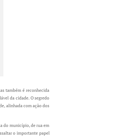
 mas também é reconhecida
dável da cidade. O segredo
ade, alinhada com ação dos
za do município, de rua em
ssaltar o importante papel