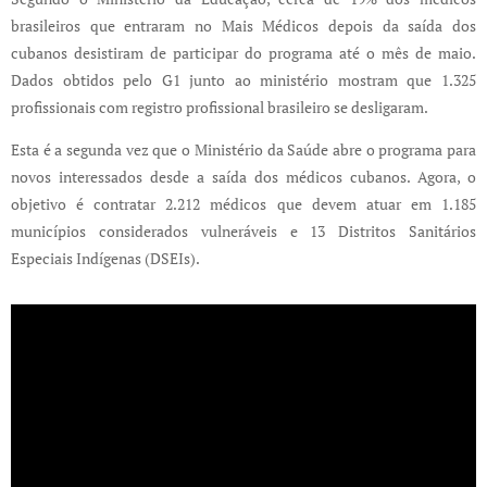
brasileiros que entraram no Mais Médicos depois da saída dos
cubanos desistiram de participar do programa até o mês de maio.
Dados obtidos pelo G1 junto ao ministério mostram que 1.325
profissionais com registro profissional brasileiro se desligaram.
Esta é a segunda vez que o Ministério da Saúde abre o programa para
novos interessados desde a saída dos médicos cubanos. Agora, o
objetivo é contratar 2.212 médicos que devem atuar em 1.185
municípios considerados vulneráveis e 13 Distritos Sanitários
Especiais Indígenas (DSEIs).