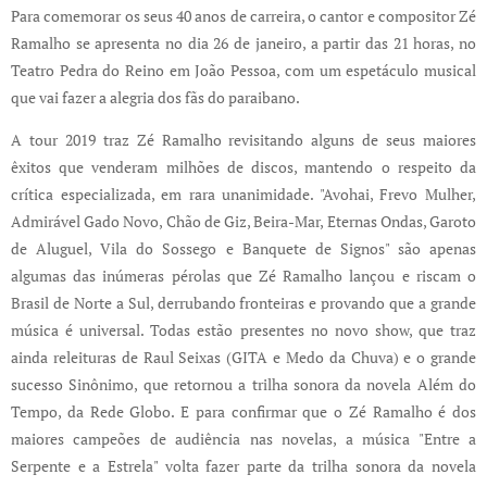
Para comemorar os seus 40 anos de carreira, o cantor e compositor Zé
Ramalho se apresenta no dia 26 de janeiro, a partir das 21 horas, no
Teatro Pedra do Reino em João Pessoa, com um espetáculo musical
que vai fazer a alegria dos fãs do paraibano.
A tour 2019 traz Zé Ramalho revisitando alguns de seus maiores
êxitos que venderam milhões de discos, mantendo o respeito da
crítica especializada, em rara unanimidade. "Avohai, Frevo Mulher,
Admirável Gado Novo, Chão de Giz, Beira-Mar, Eternas Ondas, Garoto
de Aluguel, Vila do Sossego e Banquete de Signos" são apenas
algumas das inúmeras pérolas que Zé Ramalho lançou e riscam o
Brasil de Norte a Sul, derrubando fronteiras e provando que a grande
música é universal. Todas estão presentes no novo show, que traz
ainda releituras de Raul Seixas (GITA e Medo da Chuva) e o grande
sucesso Sinônimo, que retornou a trilha sonora da novela Além do
Tempo, da Rede Globo. E para confirmar que o Zé Ramalho é dos
maiores campeões de audiência nas novelas, a música "Entre a
Serpente e a Estrela" volta fazer parte da trilha sonora da novela