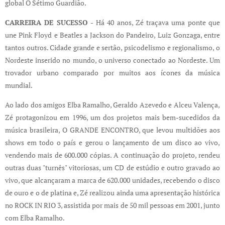
global O Sétimo Guardião.
CARREIRA DE SUCESSO -
Há 40 anos, Zé traçava uma ponte que
une Pink Floyd e Beatles a Jackson do Pandeiro, Luiz Gonzaga, entre
tantos outros. Cidade grande e sertão, psicodelismo e regionalismo, o
Nordeste inserido no mundo, o universo conectado ao Nordeste. Um
trovador urbano comparado por muitos aos ícones da música
mundial.
Ao lado dos amigos Elba Ramalho, Geraldo Azevedo e Alceu Valença,
Zé protagonizou em 1996, um dos projetos mais bem-sucedidos da
música brasileira, O GRANDE ENCONTRO, que levou multidões aos
shows em todo o país e gerou o lançamento de um disco ao vivo,
vendendo mais de 600.000 cópias. A continuação do projeto, rendeu
outras duas "turnês" vitoriosas, um CD de estúdio e outro gravado ao
vivo, que alcançaram a marca de 620.000 unidades, recebendo o disco
de ouro e o de platina e, Zé realizou ainda uma apresentação histórica
no ROCK IN RIO 3, assistida por mais de 50 mil pessoas em 2001, junto
com Elba Ramalho.