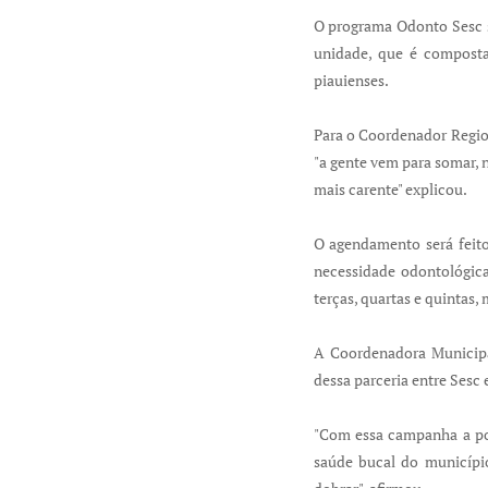
O programa Odonto Sesc s
unidade, que é composta
piauienses.
Para o Coordenador Regio
"a gente vem para somar, 
mais carente" explicou.
O agendamento será feito 
necessidade odontológic
terças, quartas e quintas,
A Coordenadora Municipal
dessa parceria entre Sesc e
"Com essa campanha a pop
saúde bucal do municípi