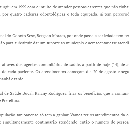
urgiu em 1999 com o intuito de atender pessoas carentes que não tinha
 por quatro cadeiras odontológicas e toda equipada, já tem percorri
nal do Odonto Sesc, Bergson Moraes, por onde passa a sociedade tem rec
não para substituir, dar um suporte ao município e acrescentar esse ate
através dos agentes comunitários de saúde, a partir de hoje (14), de 
a de cada paciente. Os atendimentos começam dia 20 de agosto e segu
 manhã e tarde.
 de Saúde Bucal, Raiany Rodrigues, frisa os benefícios que a comun
 Prefeitura.
ulação sanjoanense só tem a ganhar. Vamos ter os atendimentos da ca
o simultaneamente continuarão atendendo, então o número de pessoas