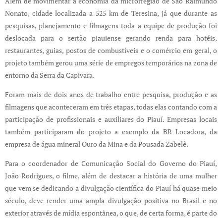
Além de movimentar a economia da microrregião de São Raimundo
Nonato, cidade localizada a 525 km de Teresina, já que durante as
pesquisas, planejamento e filmagens toda a equipe de produção foi
deslocada para o sertão piauiense gerando renda para hotéis,
restaurantes, guias, postos de combustíveis e o comércio em geral, o
projeto também gerou uma série de empregos temporários na zona de
entorno da Serra da Capivara.
Foram mais de dois anos de trabalho entre pesquisa, produção e as
filmagens que aconteceram em três etapas, todas elas contando com a
participação de profissionais e auxiliares do Piauí. Empresas locais
também participaram do projeto a exemplo da BR Locadora, da
empresa de água mineral Ouro da Mina e da Pousada Zabelê.
Para o coordenador de Comunicação Social do Governo do Piauí,
João Rodrigues, o filme, além de destacar a história de uma mulher
que vem se dedicando a divulgação científica do Piauí há quase meio
século, deve render uma ampla divulgação positiva no Brasil e no
exterior através de mídia espontânea, o que, de certa forma, é parte do