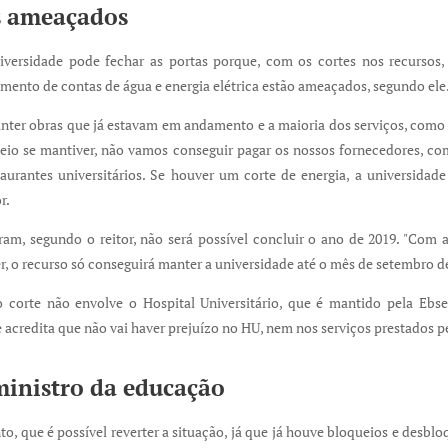
 ameaçados
versidade pode fechar as portas porque, com os cortes nos recursos, v
ento de contas de água e energia elétrica estão ameaçados, segundo ele
ter obras que já estavam em andamento e a maioria dos serviços, como
eio se mantiver, não vamos conseguir pagar os nossos fornecedores, com
taurantes universitários. Se houver um corte de energia, a universida
r.
am, segundo o reitor, não será possível concluir o ano de 2019. "Com a
, o recurso só conseguirá manter a universidade até o mês de setembro de
o corte não envolve o Hospital Universitário, que é mantido pela Ebse
e acredita que não vai haver prejuízo no HU, nem nos serviços prestados pe
inistro da educação
nto, que é possível reverter a situação, já que já houve bloqueios e desbl