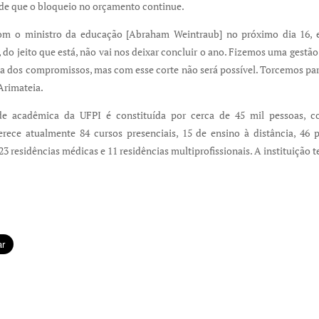
de que o bloqueio no orçamento continue.
om o ministro da educação [Abraham Weintraub] no próximo dia 16, 
 do jeito que está, não vai nos deixar concluir o ano. Fizemos uma gestã
 dos compromissos, mas com esse corte não será possível. Torcemos para
 Arimateia.
e acadêmica da UFPI é constituída por cerca de 45 mil pessoas, c
ferece atualmente 84 cursos presenciais, 15 de ensino à distância, 46 
3 residências médicas e 11 residências multiprofissionais. A instituição t